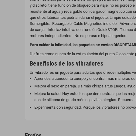
y discreto, tiene función de bloqueo para viaje, no es poroso e h
resistente al agua y recargable con cargador magnético con s
que otros lubricantes podrían dañar el juguete. Limpie cuidad
Sumergible.- Recargable, Cable Magnético incluido.- Advertencia
de carga.- Interfaz intuitiva con función QuickSTOP.- Tiempo d
motores independientes.- No es poroso e hipoalergénico.
Para cuidar tu intimidad, los paquetes se envían DISCRETAM
Disfruta como nunca de la estimulación del punto G con este p
Beneficios de los vibradores
Un vibrador es un juguete para adultos que ofrece múltiples ve
Aprendes a conocer tu cuerpo y encontrar más maneras de 
Mejora el sexo en pareja. Da más chispa a tus juegos, ayud
Mejora la salud. Hay estudios que demuestran que las muje
son de silicona de grado médico, evitas alergias. Recuerda
Experimenta con seguridad. Porque los vibradores no provocan
Envíos