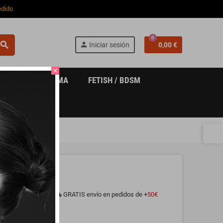
edido
0
search
person
Iniciar sesión
0,00 €
close
 COSMÉTICA ÍNTIMA
FETISH / BDSM
GRATIS envío en pedidos de +
50€
local_shipping