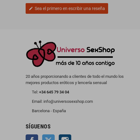
Sea el primero en escribir una reseña
edit
20 años proporcionando a clientes de todo el mundo los
mejores productos eróticos y lencería sensual
Tel:
+34 645 79 34 04
Email: info@universosexshop.com
Barcelona - España
SÍGUENOS
Facebook
Twitter
Instagram