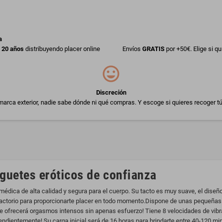
a
 20 años
distribuyendo placer online
Envíos
GRATIS
por +50€. Elige si q
Discreción
arca exterior, nadie sabe dónde ni qué compras. Y escoge si quieres recoger tú
uguetes eróticos de confianza
a médica de alta calidad y segura para el cuerpo. Su tacto es muy suave, el diseñ
factorio para proporcionarte placer en todo momento.Dispone de unas pequeñas a
 ofrecerá orgasmos intensos sin apenas esfuerzo! Tiene 8 velocidades de vibrac
dientemente! Su carga inicial será de 16 horas para brindarte entre 40-120 min