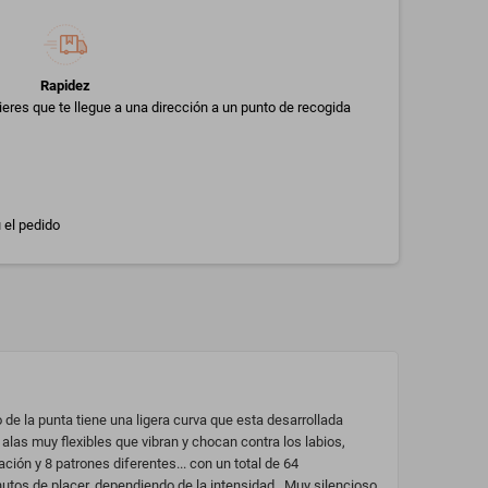
Rapidez
uieres que te llegue a una dirección a un punto de recogida
 el pedido
o de la punta tiene una ligera curva que esta desarrollada
las muy flexibles que vibran y chocan contra los labios,
ión y 8 patrones diferentes... con un total de 64
utos de placer, dependiendo de la intensidad...Muy silencioso