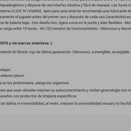
ipoalergénico y dispone de una interfaz intuitiva y fácil de manejar. Las luces ind
istema CLICK 'N' CHARGE. Apto para sexo anal.Se recomienda usar lubricante de
osamente el juguete antes del primer uso y después de cada uso.Características P
 de batería baja.- Con diseño liso, ligera curva en la punta y alas flexibles.- 
e carga entre 16 horas.- 40-120 minutos de funcionamiento.- Silencioso y discret
ENTE y sin marcas exteriores :)
otente Bi Stronic rojo de última generación. Silencioso, sumergible, recargabl
ntajas:
obtener placer
a en los preliminares, alarga los orgasmos
res que usan vibrador mejoran su autoconocimiento y visitan ginecología con m
 lavarlos con productos de limpieza específicos
 daños ni insensibilidad, al revés, mejoran la sensisibilidad sexual y la facili