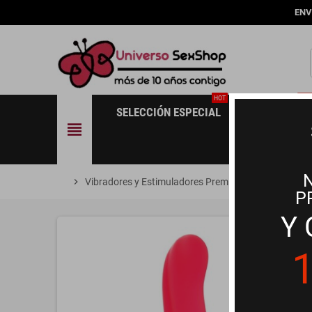
ENV
HOT
NE
SELECCIÓN ESPECIAL
NOVEDADES
view_headline
chevron_right
Vibradores y Estimuladores Premium
chevron_right
Vibradores
P
Y