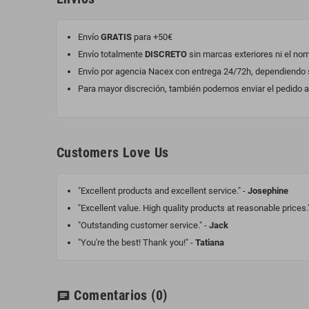
Envío
GRATIS
para +50€
Envío totalmente
DISCRETO
sin marcas exteriores ni el no
Envío por agencia Nacex con entrega 24/72h, dependiendo si
Para mayor discreción, también podemos enviar el pedido a 
Customers Love Us
"Excellent products and excellent service." -
Josephine
"Excellent value. High quality products at reasonable prices.
"Outstanding customer service." -
Jack
"You're the best! Thank you!" -
Tatiana
Comentarios
(0)
chat