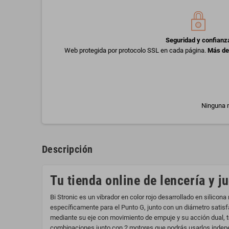
Seguridad y confianz
Web protegida por protocolo SSL en cada página.
Más de
Ninguna m
Descripción
Tu tienda online de lencería y j
Bi Stronic es un vibrador en color rojo desarrollado en silicon
específicamente para el Punto G, junto con un diámetro satis
mediante su eje con movimiento de empuje y su acción dual, te
combinaciones junto con 2 motores que podrás usarlos indepen