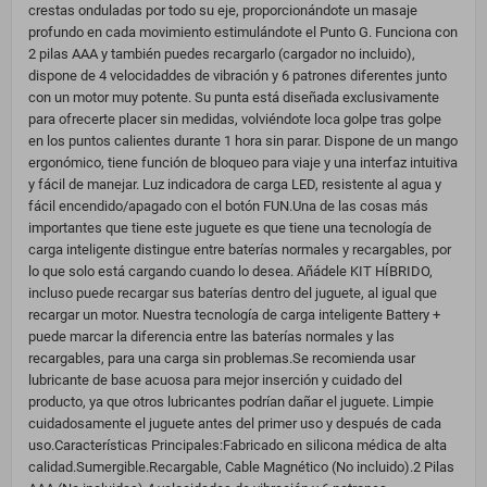
crestas onduladas por todo su eje, proporcionándote un masaje
profundo en cada movimiento estimulándote el Punto G. Funciona con
2 pilas AAA y también puedes recargarlo (cargador no incluido),
dispone de 4 velocidaddes de vibración y 6 patrones diferentes junto
con un motor muy potente. Su punta está diseñada exclusivamente
para ofrecerte placer sin medidas, volviéndote loca golpe tras golpe
en los puntos calientes durante 1 hora sin parar. Dispone de un mango
ergonómico, tiene función de bloqueo para viaje y una interfaz intuitiva
y fácil de manejar. Luz indicadora de carga LED, resistente al agua y
fácil encendido/apagado con el botón FUN.Una de las cosas más
importantes que tiene este juguete es que tiene una tecnología de
carga inteligente distingue entre baterías normales y recargables, por
lo que solo está cargando cuando lo desea. Añádele KIT HÍBRIDO,
incluso puede recargar sus baterías dentro del juguete, al igual que
recargar un motor. Nuestra tecnología de carga inteligente Battery +
puede marcar la diferencia entre las baterías normales y las
recargables, para una carga sin problemas.Se recomienda usar
lubricante de base acuosa para mejor inserción y cuidado del
producto, ya que otros lubricantes podrían dañar el juguete. Limpie
cuidadosamente el juguete antes del primer uso y después de cada
uso.Características Principales:Fabricado en silicona médica de alta
calidad.Sumergible.Recargable, Cable Magnético (No incluido).2 Pilas