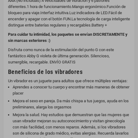
AAA (No incluidas).4 velocidades de vibración y 6 patrones
diferentes.1 hora de funcionamiento.Mango ergonómico.Función de
bloqueo para viaje.Interfaz intuitiva.Luz indicadora de LED.Fácil de
encender y apagar con el botón FUN.La tecnología de carga inteligente
distingue entre baterías regulares y recargables.Battery +
Para cuidar tu intimidad, los paquetes se envían DISCRETAMENTE y
sin marcas exteriores :)
Disfruta como nunca de la estimulación del punto G con este
fantástico Abby G violeta de última generación. Silencioso,
sumergible, recargable. ENVÍO GRATIS
Beneficios de los vibradores
Un vibrador es un juguete para adultos que ofrece múltiples ventajas:
Aprendes a conocer tu cuerpo y encontrar más maneras de obtener
placer
Mejora el sexo en pareja. Da más chispa a tus juegos, ayuda en los
preliminares, alarga los orgasmos
Mejora la salud. Hay estudios que demuestran que las mujeres que
usan vibrador mejoran su autoconocimiento y visitan ginecología
con más facilidad, con menos reparos. Además, si los vibradores
son de silicona de grado médico, evitas alergias. Recuerda lavarlos