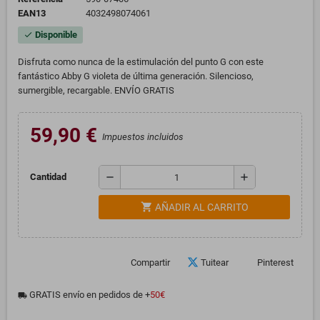
EAN13
4032498074061
Disponible
check
Disfruta como nunca de la estimulación del punto G con este
fantástico Abby G violeta de última generación. Silencioso,
sumergible, recargable. ENVÍO GRATIS
59,90 €
Impuestos incluidos
remove
add
Cantidad
shopping_cart
AÑADIR AL CARRITO
Compartir
Tuitear
Pinterest
GRATIS envío en pedidos de +
50€
local_shipping