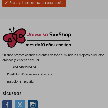
Sea el primero en escribir una reseña
edit
20 años proporcionando a clientes de todo el mundo los mejores productos
eróticos y lencería sensual
Tel:
+34 645 79 34 04
Email: info@universosexshop.com
Barcelona - España
SÍGUENOS
Facebook
Twitter
Instagram