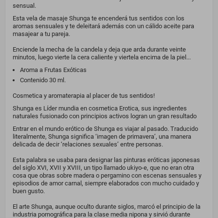
sensual.
Esta vela de masaje Shunga te encenderá tus sentidos con los
aromas sensuales y te deleitará además con un cálido aceite para
masajear a tu pareja.
Enciende la mecha de la candela y deja que arda durante veinte
minutos, luego vierte la cera caliente y viertela encima de la piel...
Aroma a Frutas Exóticas
Contenido 30 ml.
Cosmetica y aromaterapia al placer de tus sentidos!
Shunga es Líder mundia en cosmetica Erotica, sus ingredientes
naturales fusionado con principios activos logran un gran resultado
Entrar en el mundo erótico de Shunga es viajar al pasado. Traducido
literalmente, Shunga significa ‘imagen de primavera’, una manera
delicada de decir ‘relaciones sexuales’ entre personas.
Esta palabra se usaba para designar las pinturas eróticas japonesas
del siglo XVI, XVII y XVIII, un tipo llamado ukiyo-e, que no eran otra
cosa que obras sobre madera o pergamino con escenas sensuales y
episodios de amor carnal, siempre elaborados con mucho cuidado y
buen gusto.
El arte Shunga, aunque oculto durante siglos, marcó el principio de la
industria pornográfica para la clase media nipona y sirvió durante