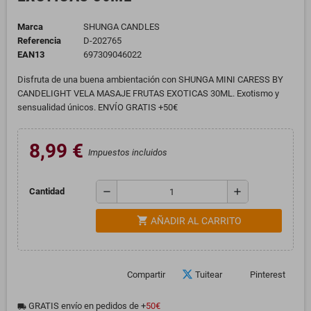
Marca
SHUNGA CANDLES
Referencia
D-202765
EAN13
697309046022
Disfruta de una buena ambientación con SHUNGA MINI CARESS BY
CANDELIGHT VELA MASAJE FRUTAS EXOTICAS 30ML. Exotismo y
sensualidad únicos. ENVÍO GRATIS +50€
8,99 €
Impuestos incluidos
remove
add
Cantidad
shopping_cart
AÑADIR AL CARRITO
Compartir
Tuitear
Pinterest
GRATIS envío en pedidos de +
50€
local_shipping