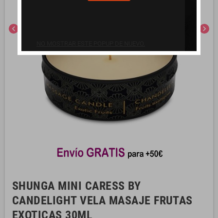
chevron_left
chevron_right
NO MOSTRAR ESTE POPUP DE NUEVO.
SHUNGA MINI CARESS BY
CANDELIGHT VELA MASAJE FRUTAS
EXOTICAS 30ML