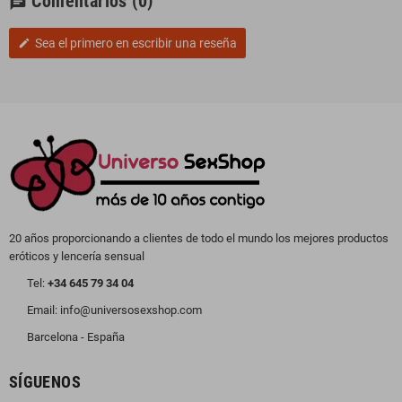
Comentarios
(0)
chat
Sea el primero en escribir una reseña
edit
20 años proporcionando a clientes de todo el mundo los mejores productos
eróticos y lencería sensual
Tel:
+34 645 79 34 04
Email: info@universosexshop.com
Barcelona - España
SÍGUENOS