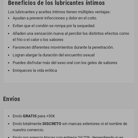
Beneficios de los lubricantes íntimos
Los lubricantes y aceites íntimos tienen múltiples ventajas:
Ayudan a prevenir infecciones y dolor en el coito.
Evitan que el condón se rompa por la sequedad.
Añaden una sensación nueva al percibir los distintos efectos como
el frío o el calor o los sabores
Favorecen diferentes movimientos durante la penetración.
Logran alargar la duración del encuentro sexual
Puedes disfrutar más del sexo oral con los geles de sabores
Enriqueces la vida erótica
Envíos
Envío
GRATIS
para +50€
Envío totalmente
DISCRETO
sin marcas exteriores ni el nombre de
nuestro comercio.
Envío por agencia Nacex con entrega 24/72h, dependiendo si es