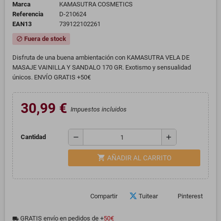
Marca
KAMASUTRA COSMETICS
Referencia
D-210624
EAN13
739122102261
Fuera de stock
block
Disfruta de una buena ambientación con KAMASUTRA VELA DE
MASAJE VAINILLA Y SANDALO 170 GR. Exotismo y sensualidad
únicos. ENVÍO GRATIS +50€
30,99 €
Impuestos incluidos
remove
add
Cantidad
shopping_cart
AÑADIR AL CARRITO
Compartir
Tuitear
Pinterest
GRATIS envío en pedidos de +
50€
local_shipping