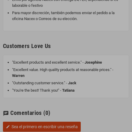
laborable o festivo
Para mayor discreción, también podemos enviar el pedido a la
oficina Nacex o Correos de su elección.
Customers Love Us
"Excellent products and excellent service." -
Josephine
"Excellent value. High quality products at reasonable prices." -
Warren
"Outstanding customer service." -
Jack
"You're the best! Thank you!" -
Tatiana
Comentarios
(0)
chat
Sea el primero en escribir una reseña
edit