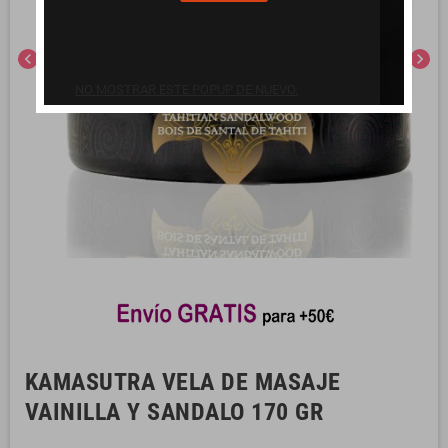
chevron_left
chevron_right
NO MOSTRAR ESTE POPUP DE NUEVO.
KAMASUTRA VELA DE MASAJE
VAINILLA Y SANDALO 170 GR