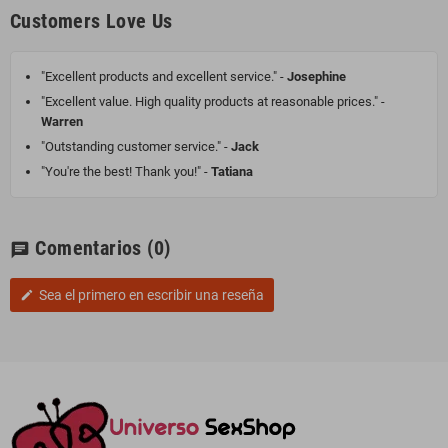
Customers Love Us
"Excellent products and excellent service." -
Josephine
"Excellent value. High quality products at reasonable prices." -
Warren
"Outstanding customer service." -
Jack
"You're the best! Thank you!" -
Tatiana
Comentarios
(0)
chat
Sea el primero en escribir una reseña
edit