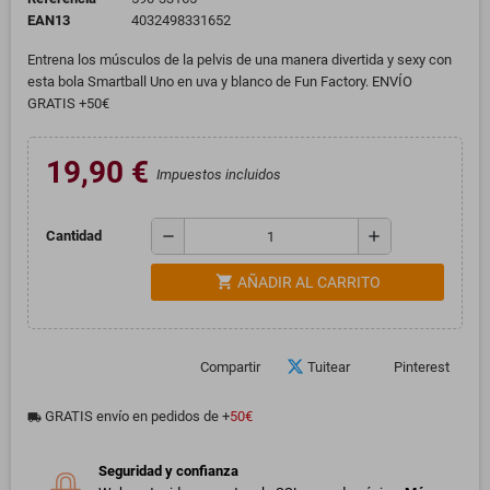
EAN13
4032498331652
Entrena los músculos de la pelvis de una manera divertida y sexy con
esta bola Smartball Uno en uva y blanco de Fun Factory. ENVÍO
GRATIS +50€
19,90 €
Impuestos incluidos
remove
add
Cantidad
shopping_cart
AÑADIR AL CARRITO
Compartir
Tuitear
Pinterest
GRATIS envío en pedidos de +
50€
local_shipping
Seguridad y confianza