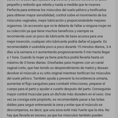
pequeño y redondo que rebota y rueda a medida que te mueves.
Perfecta para entrenar los músculos del suelo pélvico y tonificarlos
para obtener mayor sensibilidad, control sobre el movimiento de los
músculos vaginales, mejor lubricación y proporcionándote mejores
orgasmos. Un accesorio que no le debería de faltar a ninguna mujer en
su colección ya que tiene muchos beneficios y siempre se
recomienda usar un poco de lubricante de base acuosa para una
mejor inserción, cualquier otro lubricante podría dañar el juguete. Es
recomendable ir usándola poco a poco durante 15 minutos diarios, 3-4
días a la semana e ir aumentando progresivamente 5 min hasta llegar
a 1 hora. Cuando la mujer ya tiene práctica podrá llevarla hasta un
máximo de 3 horas diarias. Diseñadas para mujeres con un canal
vaginal corto, que han tenido un desprendimiento de matriz y desean
devolver el músculo a su sitio original mientras tonifican los músculos
del suelo pélvico. También ayuda a prevenir la incontienecia urinaria,
aumentar el flujo sanguíneo para combatir infecciones, preparar el
cuerpo para el parto y ayudar a curarlo después del parto. Conseguirás
mayor control muscular para un disfrute más duradero en el sexo. Una
vez se consiga este propósito, es recomendable pasar a las bolas
dobles para seguir entrenando la zona y evitar que el músculo se
descompense, es decir, que una zona esté más fuerte que la otra. No
hay que llevarla en exceso, ya que los músculos también pueden