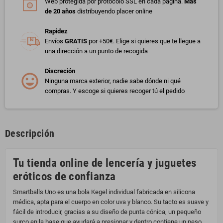
Web protegida por protocolo SSL en cada página.
Más
de 20 años
distribuyendo placer online
Rapidez
Envíos
GRATIS
por +50€. Elige si quieres que te llegue a
una dirección a un punto de recogida
Discreción
Ninguna marca exterior, nadie sabe dónde ni qué
compras. Y escoge si quieres recoger tú el pedido
Descripción
Tu tienda online de lencería y juguetes
eróticos de confianza
Smartballs Uno es una bola Kegel individual fabricada en silicona
médica, apta para el cuerpo en color uva y blanco. Su tacto es suave y
fácil de introducir, gracias a su diseño de punta cónica, un pequeño
surco en la base que ayudará a presionar y dentro contiene un peso