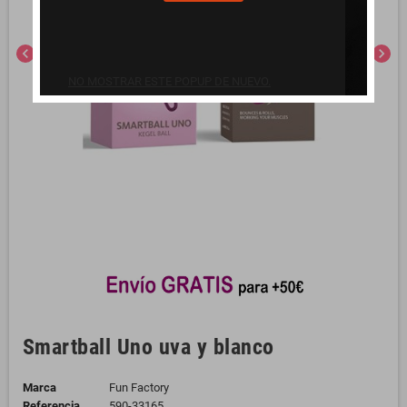
chevron_left
chevron_right
NO MOSTRAR ESTE POPUP DE NUEVO.
Smartball Uno uva y blanco
Marca
Fun Factory
Referencia
590-33165