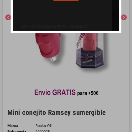
chevron_left
chevron_right
NO MOSTRAR ESTE POPUP DE NUEVO.
Mini conejito Ramsey sumergible
Marca
Rocks-Off
Referencia
2990028