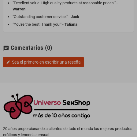
"Excellent value. High quality products at reasonable prices." -
Warren
"Outstanding customer service." -
Jack
"You're the best! Thank you!" -
Tatiana
Comentarios
(0)
chat
Sea el primero en escribir una reseña
edit
20 años proporcionando a clientes de todo el mundo los mejores productos
eróticos y lencería sensual