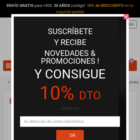
ENVÍO GRATIS
para +50€.
20 AÑOS
contigo!
10% de DESCUENTO
en tu
segundo pedido
close
person
Iniciar sesión
SUSCRÍBETE
Y RECIBE
NOVEDADES &
PROMOCIONES !
0
view_headline
search
Y CONSIGUE
chevron_right
chevron_right
chevron_right
Selección VIP
Selección VIP para ELLA
Mini conejito Ramsey sumergi
10%
DTO
¡EN OFERTA!
DIRECTO!
OK