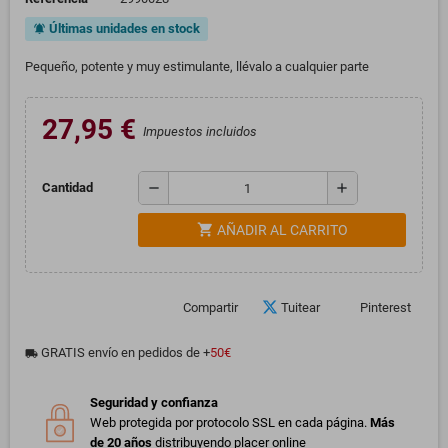
Últimas unidades en stock
notifications_active
Pequeño, potente y muy estimulante, llévalo a cualquier parte
27,95 €
Impuestos incluidos
remove
add
Cantidad
shopping_cart
AÑADIR AL CARRITO
Compartir
Tuitear
Pinterest
GRATIS envío en pedidos de +
50€
local_shipping
Seguridad y confianza
Web protegida por protocolo SSL en cada página.
Más
de 20 años
distribuyendo placer online