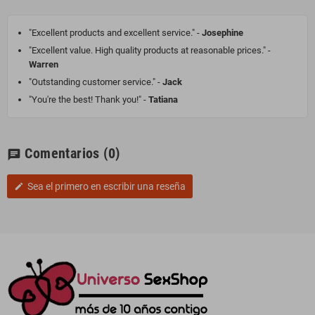
"Excellent products and excellent service." -
Josephine
"Excellent value. High quality products at reasonable prices." -
Warren
"Outstanding customer service." -
Jack
"You're the best! Thank you!" -
Tatiana
Comentarios
(0)
chat
Sea el primero en escribir una reseña
edit