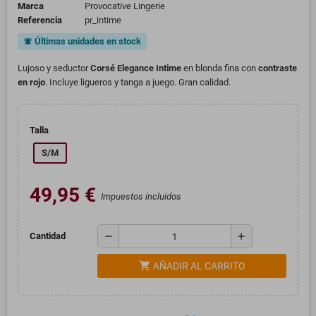
Marca
Provocative Lingerie
Referencia
pr_intime
Últimas unidades en stock
notifications_active
Lujoso y seductor
Corsé Elegance Intime
en blonda fina con
contraste
en rojo
. Incluye ligueros y tanga a juego. Gran calidad.
Talla
S/M
49,95 €
Impuestos incluidos
remove
add
Cantidad
shopping_cart
AÑADIR AL CARRITO