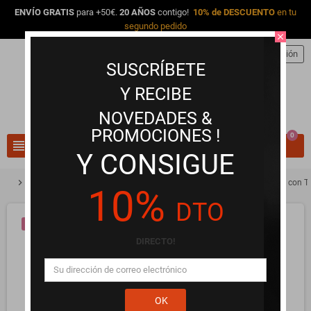
ENVÍO GRATIS
para +50€.
20 AÑOS
contigo!
10% de DESCUENTO
en tu
segundo pedido
close
person
Iniciar sesión
SUSCRÍBETE
Y RECIBE
NOVEDADES &
PROMOCIONES !
0
view_headline
search
Y CONSIGUE
chevron_right
chevron_right
chevron_right
Selección VIP
Selección VIP de Lencería
Corsé Elegance Intime con Ta
10%
DTO
¡EN OFERTA!
DIRECTO!
OK