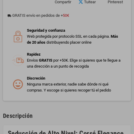
Compartir
Tuitear
Pinterest
GRATIS envío en pedidos de +
50€
local_shipping
Seguridad y confianza
Web protegida por protocolo SSL en cada página.
Más
de 20 años
distribuyendo placer online
Rapidez
Envíos
GRATIS
por +50€. Elige si quieres que te llegue a
una dirección a un punto de recogida
Discreción
Ninguna marca exterior, nadie sabe dónde ni qué
compras. Y escoge si quieres recoger tú el pedido
Descripción
Seducción de Alto Nivel: Corsé Elegance