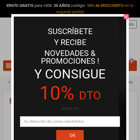
ENVÍO GRATIS
para +50€.
20 AÑOS
contigo!
10% de DESCUENTO
en tu
segundo pedido
close
person
Iniciar sesión
SUSCRÍBETE
Y RECIBE
NOVEDADES &
PROMOCIONES !
0
view_headline
search
Y CONSIGUE
chevron_right
chevron_right
chevron_right
Selección VIP
Selección VIP de Lencería
Babydoll Perfume Latino
10%
DTO
¡EN OFERTA!
DIRECTO!
OK