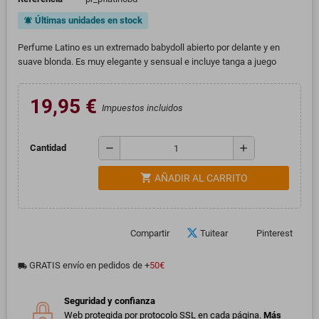
Últimas unidades en stock
notifications_active
Perfume Latino es un extremado babydoll abierto por delante y en
suave blonda. Es muy elegante y sensual e incluye tanga a juego
19,95 €
Impuestos incluidos
remove
add
Cantidad
shopping_cart
AÑADIR AL CARRITO
Compartir
Tuitear
Pinterest
GRATIS envío en pedidos de +
50€
local_shipping
Seguridad y confianza
Web protegida por protocolo SSL en cada página.
Más