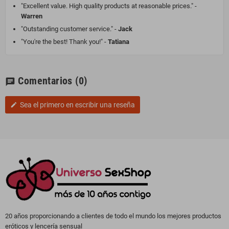
"Excellent value. High quality products at reasonable prices." -
Warren
"Outstanding customer service." -
Jack
"You're the best! Thank you!" -
Tatiana
Comentarios
(0)
chat
Sea el primero en escribir una reseña
edit
20 años proporcionando a clientes de todo el mundo los mejores productos
eróticos y lencería sensual