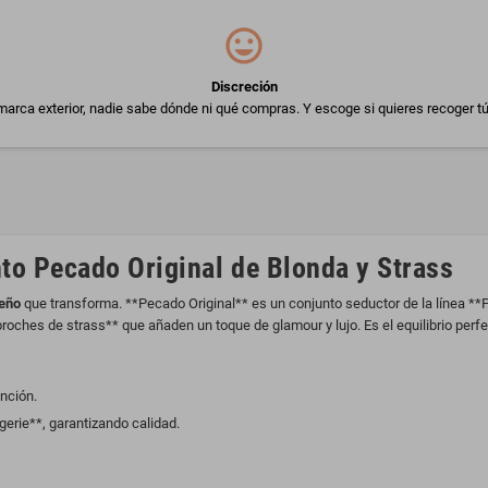
Discreción
arca exterior, nadie sabe dónde ni qué compras. Y escoge si quieres recoger tú
to Pecado Original de Blonda y Strass
seño
que transforma. **Pecado Original** es un conjunto seductor de la línea **P
roches de strass** que añaden un toque de glamour y lujo. Es el equilibrio perfe
inción.
erie**, garantizando calidad.