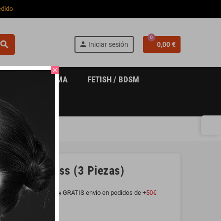
edido
0
search
person
Iniciar sesión
0,00 €
close
 COSMÉTICA ÍNTIMA
FETISH / BDSM
nga con Strass (3 Piezas)
GRATIS envío en pedidos de +
50€
local_shipping