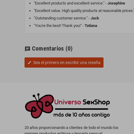
"Excellent products and excellent service." -
Josephine
"Excellent value. High quality products at reasonable prices.
"Outstanding customer service." -
Jack
"You're the best! Thank you!" -
Tatiana
Comentarios
(0)
chat
Sea el primero en escribir una reseña
edit
20 años proporcionando a clientes de todo el mundo los
mejores productos eróticos y lencería sensual