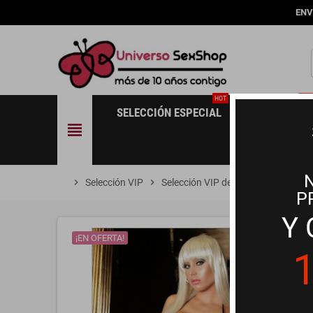
ENV
HOT
NE
SELECCIÓN ESPECIAL
NOVEDADES
view_headline
chevron_right
Selección VIP
chevron_right
Selección VIP de Lencería
chevron_right
Pecad
P
Y
¡EN OFERTA!