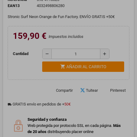
EAN13
4032498806280
Stronic Surf Neon Orange de Fun Factory. ENVÍO GRATIS +50€
159,90 €
Impuestos incluidos
remove
add
Cantidad
shopping_cart
AÑADIR AL CARRITO
Compartir
Tuitear
Pinterest
GRATIS envío en pedidos de +
50€
local_shipping
Seguridad y confianza
Web protegida por protocolo SSL en cada página.
Más
de 20 años
distribuyendo placer online