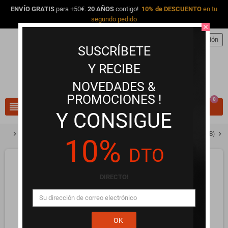
ENVÍO GRATIS
para +50€.
20 AÑOS
contigo!
10% de DESCUENTO
en tu
segundo pedido
close
person
Iniciar sesión
SUSCRÍBETE
Y RECIBE
NOVEDADES &
PROMOCIONES !
0
view_headline
search
Y CONSIGUE
chevron_right
chevron_right
chevron_right
Vibradores y Estimuladores Premium
Vibradores Recargables (USB)
10%
DTO
DIRECTO!
OK