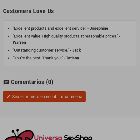
Customers Love Us
"Excellent products and excellent service." -
Josephine
"Excellent value. High quality products at reasonable prices." -
Warren
"Outstanding customer service." -
Jack
"You're the best! Thank you!" -
Tatiana
Comentarios
(0)
chat
Sea el primero en escribir una reseña
edit