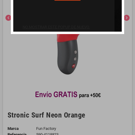
chevron_left
chevron_right
NO MOSTRAR ESTE POPUP DE NUEVO.
Stronic Surf Neon Orange
Marca
Fun Factory
Referencia
590-4118823