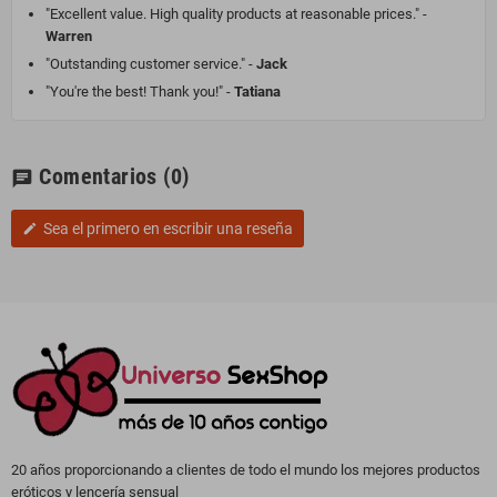
"Excellent value. High quality products at reasonable prices." -
Warren
"Outstanding customer service." -
Jack
"You're the best! Thank you!" -
Tatiana
Comentarios
(0)
chat
Sea el primero en escribir una reseña
edit
20 años proporcionando a clientes de todo el mundo los mejores productos
eróticos y lencería sensual