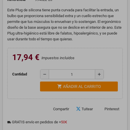
Este Plug de silicona tiene punta curvada para facilitar la entrada, un
bulbo que proporciona sensibilidad extra y un cuello estrecho que
permite que tus músculos lo envuelvan y lo sostengan. El ergonómico
diseño de la base asegura que no se deslice en el interior de ano. Este
Plug ultra-higiénico está libre de falatos, hipoalergénico, y se puede
usar durante todo el tiempo que quieras.
17,94 €
Impuestos incluidos
remove
add
Cantidad
shopping_cart
AÑADIR AL CARRITO
Compartir
Tuitear
Pinterest
GRATIS envío en pedidos de +
50€
local_shipping