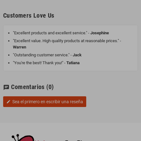
Customers Love Us
"Excellent products and excellent service." -
Josephine
"Excellent value. High quality products at reasonable prices." -
Warren
"Outstanding customer service." -
Jack
"You're the best! Thank you!" -
Tatiana
Comentarios
(0)
chat
Sea el primero en escribir una reseña
edit