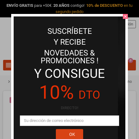
ENVÍO GRATIS
para +50€.
20 AÑOS
contigo!
10% de DESCUENTO
en tu
segundo pedido
close
person
Iniciar sesión
SUSCRÍBETE
Y RECIBE
NOVEDADES &
PROMOCIONES !
0
view_headline
search
Y CONSIGUE
chevron_right
chevron_right
chevron_right
Lencería Erótica y Ropa Interior
Medias
Medias con talón cubano
10%
DTO
¡EN OFERTA!
DIRECTO!
OK