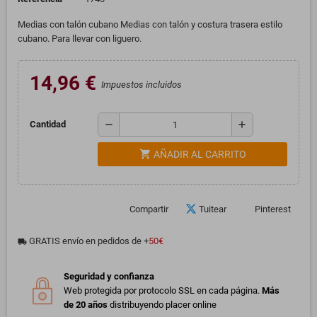
Medias con talón cubano Medias con talón y costura trasera estilo
cubano. Para llevar con liguero.
14,96 €
Impuestos incluidos
remove
add
Cantidad
shopping_cart
AÑADIR AL CARRITO
Compartir
Tuitear
Pinterest
GRATIS envío en pedidos de +
50€
local_shipping
Seguridad y confianza
Web protegida por protocolo SSL en cada página.
Más
de 20 años
distribuyendo placer online