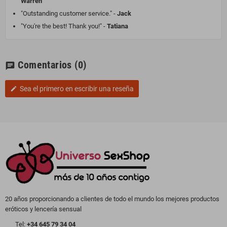
Warren
"Outstanding customer service." -
Jack
"You're the best! Thank you!" -
Tatiana
Comentarios
(0)
chat
Sea el primero en escribir una reseña
edit
20 años proporcionando a clientes de todo el mundo los mejores productos
eróticos y lencería sensual
Tel:
+34 645 79 34 04