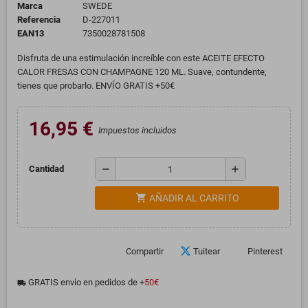
Marca
SWEDE
Referencia
D-227011
EAN13
7350028781508
Disfruta de una estimulación increíble con este ACEITE EFECTO
CALOR FRESAS CON CHAMPAGNE 120 ML. Suave, contundente,
tienes que probarlo. ENVÍO GRATIS +50€
16,95 €
Impuestos incluidos
remove
add
Cantidad
shopping_cart
AÑADIR AL CARRITO
Compartir
Tuitear
Pinterest
GRATIS envío en pedidos de +
50€
local_shipping