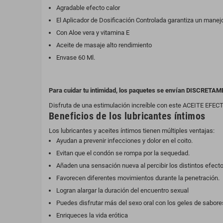
Agradable efecto calor
El Aplicador de Dosificación Controlada garantiza un manejo 
Con Aloe vera y vitamina E
​Aceite de masaje alto rendimiento
Envase 60 Ml.
Para cuidar tu intimidad, los paquetes se envían DISCRETAM
Disfruta de una estimulación increíble con este ACEITE E
Beneficios de los lubricantes íntimos
Los lubricantes y aceites íntimos tienen múltiples ventajas:
Ayudan a prevenir infecciones y dolor en el coito.
Evitan que el condón se rompa por la sequedad.
Añaden una sensación nueva al percibir los distintos efectos
Favorecen diferentes movimientos durante la penetración.
Logran alargar la duración del encuentro sexual
Puedes disfrutar más del sexo oral con los geles de sabore
Enriqueces la vida erótica