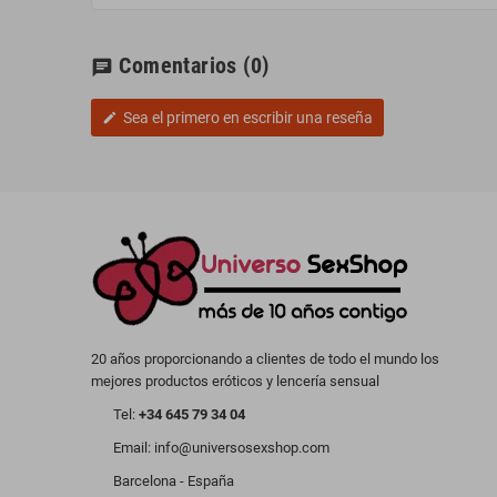
Comentarios
(0)
chat
Sea el primero en escribir una reseña
edit
20 años proporcionando a clientes de todo el mundo los
mejores productos eróticos y lencería sensual
Tel:
+34 645 79 34 04
Email: info@universosexshop.com
Barcelona - España