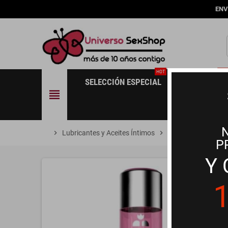
ENV
HOT
NE
SELECCIÓN ESPECIAL
NOVEDADES
view_headline
chevron_right
Lubricantes y Aceites Íntimos
chevron_right
Aceites y Geles de
P
Y