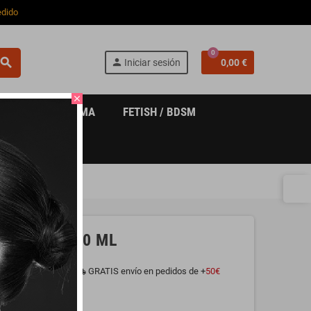
edido
0
search
person
Iniciar sesión
0,00 €
close
 COSMÉTICA ÍNTIMA
FETISH / BDSM
HAMPAGNE 60 ML
GRATIS envío en pedidos de +
50€
local_shipping