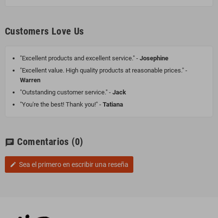
Customers Love Us
"Excellent products and excellent service." -
Josephine
"Excellent value. High quality products at reasonable prices." -
Warren
"Outstanding customer service." -
Jack
"You're the best! Thank you!" -
Tatiana
Comentarios
(0)
chat
Sea el primero en escribir una reseña
edit