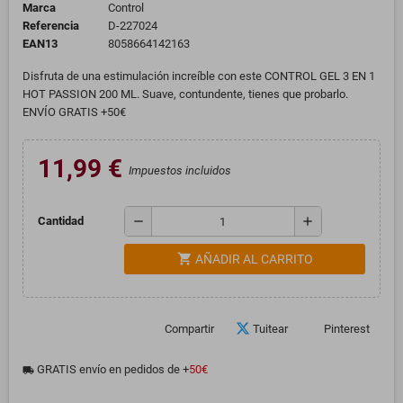
Marca
Control
Referencia
D-227024
EAN13
8058664142163
Disfruta de una estimulación increíble con este CONTROL GEL 3 EN 1
HOT PASSION 200 ML. Suave, contundente, tienes que probarlo.
ENVÍO GRATIS +50€
11,99 €
Impuestos incluidos
remove
add
Cantidad
shopping_cart
AÑADIR AL CARRITO
Compartir
Tuitear
Pinterest
GRATIS envío en pedidos de +
50€
local_shipping