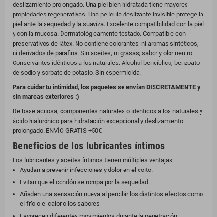
deslizamiento prolongado. Una piel bien hidratada tiene mayores
propiedades regenerativas. Una película deslizante invisible protege la
piel ante la sequedad y la suaviza. Excelente compatibilidad con la piel
y con la mucosa. Dermatológicamente testado. Compatible con
preservativos de látex. No contiene colorantes, ni aromas sintéticos,
ni derivados de parafina. Sin aceites, ni grasas; sabor y olor neutro.
Conservantes idénticos a los naturales: Alcohol bencíclico, benzoato
de sodio y sorbato de potasio. Sin espermicida.
Para cuidar tu intimidad, los paquetes se envían DISCRETAMENTE y
sin marcas exteriores :)
De base acuosa, componentes naturales o idénticos a los naturales y
ácido hialurónico para hidratación excepcional y deslizamiento
prolongado. ENVÍO GRATIS +50€
Beneficios de los lubricantes íntimos
Los lubricantes y aceites íntimos tienen múltiples ventajas:
Ayudan a prevenir infecciones y dolor en el coito.
Evitan que el condón se rompa por la sequedad.
Añaden una sensación nueva al percibir los distintos efectos como
el frío o el calor o los sabores
Favorecen diferentes movimientos durante la penetración.