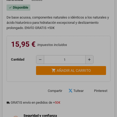
Disponible
check
De base acuosa, componentes naturales o idénticos a los naturales y
ácido hialurónico para hidratación excepcional y deslizamiento
prolongado. ENVÍO GRATIS +50€
15,95 €
Impuestos incluidos
remove
add
Cantidad
shopping_cart
AÑADIR AL CARRITO
Compartir
Tuitear
Pinterest
GRATIS envío en pedidos de +
50€
local_shipping
Seguridad y confianza