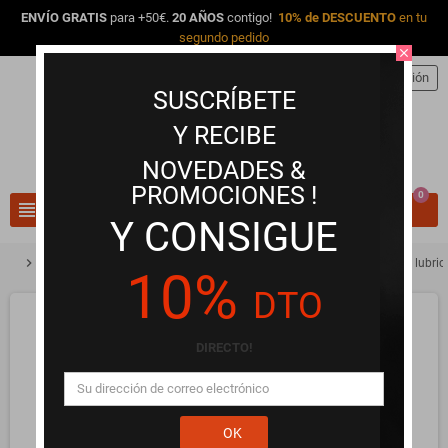
ENVÍO GRATIS
para +50€.
20 AÑOS
contigo!
10% de DESCUENTO
en tu
segundo pedido
close
person
Iniciar sesión
SUSCRÍBETE
Y RECIBE
NOVEDADES &
PROMOCIONES !
0
view_headline
search
Y CONSIGUE
chevron_right
chevron_right
chevron_right
Lubricantes y Aceites Íntimos
Lubricantes base agua
Pjur med lubric
10%
DTO
DIRECTO!
OK