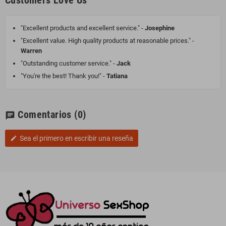
Customers Love Us
"Excellent products and excellent service." -
Josephine
"Excellent value. High quality products at reasonable prices." -
Warren
"Outstanding customer service." -
Jack
"You're the best! Thank you!" -
Tatiana
Comentarios
(0)
chat
Sea el primero en escribir una reseña
edit