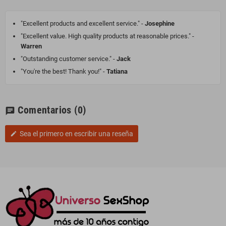
"Excellent products and excellent service." -
Josephine
"Excellent value. High quality products at reasonable prices." -
Warren
"Outstanding customer service." -
Jack
"You're the best! Thank you!" -
Tatiana
Comentarios
(0)
chat
Sea el primero en escribir una reseña
edit