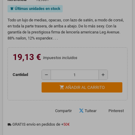
Últimas unidades en stock
notifications_active
Todo un lujo de medias, opacas, con lazo de satén, a modo de corsé,
en toda la parte trasera, de arriba a abajo. De lo más sexy. Con la
garantía de la prestigiosa firma de lencería americana Leg Avenue.
88% nailon, 12% espandex . . .
19,13 €
Impuestos incluidos
remove
add
Cantidad
shopping_cart
AÑADIR AL CARRITO
Compartir
Tuitear
Pinterest
GRATIS envío en pedidos de +
50€
local_shipping