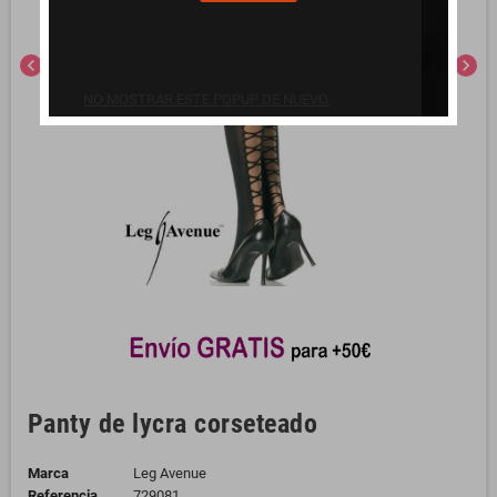
chevron_left
chevron_right
NO MOSTRAR ESTE POPUP DE NUEVO.
Panty de lycra corseteado
Marca
Leg Avenue
Referencia
729081