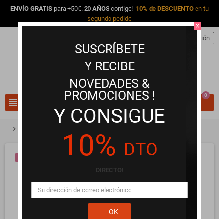
ENVÍO GRATIS
para +50€.
20 AÑOS
contigo!
10% de DESCUENTO
en tu
segundo pedido
close
person
Iniciar sesión
SUSCRÍBETE
Y RECIBE
NOVEDADES &
PROMOCIONES !
0
view_headline
search
Y CONSIGUE
chevron_right
chevron_right
Lencería Erótica y Ropa Interior
Panty de lycra corseteado
10%
DTO
¡EN OFERTA!
DIRECTO!
OK