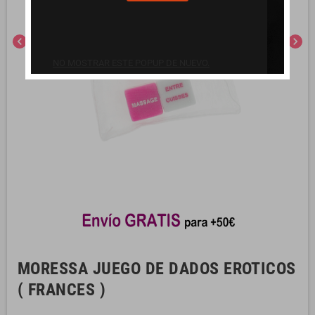
chevron_left
chevron_right
NO MOSTRAR ESTE POPUP DE NUEVO.
MORESSA JUEGO DE DADOS EROTICOS
( FRANCES )