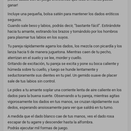
ganar!
Incluye una pequeña, bolsa satén para mantener los dados eróticos
seguros.
Cuando sale beso y labios, podrás decir, “bastante fácil”. Estirándote
hacia tu amante, estirando los brazos y tomándolo por los hombros
para plasmar tus labios en los suyos.
Tu pareja rápidamente agarra los dados, los mezcla con picardía y los
lanza hacia ti de manera juguetona. Mientras caen de tu pecho,
aterrizan en el suelo y se lee, morder y cuello.
Gritando de excitación, tu pareja se excita y pone su boca caliente y
húmeda sobre tu cuello, y luego se hunde lentamente y
seductoramente sus dientes en tu piel. Un gemido suave de placer
sale de tus labios sin control.
Le pides a tu amante soplar una corriente lenta de aire caliente en los
dados para la buena suerte. Observando a tu pareja, mientras agitas
vigorosamente los dados en tus manos, se cruzan rápidamente sus
dedos, esperando ansiosamente para ver que saldrá en tu turno.
A medida que el dado blanco cae de tus manos, ves el dado rosa
escapar de tu agarre y descender hasta la alfombra.
Podrás ejecutar mil formas de juego.