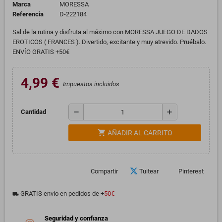
Marca
MORESSA
Referencia
D-222184
Sal de la rutina y disfruta al máximo con MORESSA JUEGO DE DADOS
EROTICOS ( FRANCES ). Divertido, excitante y muy atrevido. Pruébalo.
ENVÍO GRATIS +50€
4,99 €
Impuestos incluidos
remove
add
Cantidad
shopping_cart
AÑADIR AL CARRITO
Compartir
Tuitear
Pinterest
GRATIS envío en pedidos de +
50€
local_shipping
Seguridad y confianza