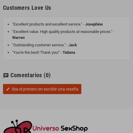
Customers Love Us
"Excellent products and excellent service." -
Josephine
"Excellent value. High quality products at reasonable prices." -
Warren
"Outstanding customer service." -
Jack
"You're the best! Thank you!" -
Tatiana
Comentarios
(0)
chat
Sea el primero en escribir una reseña
edit