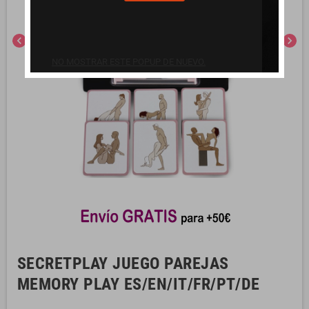
chevron_left
chevron_right
NO MOSTRAR ESTE POPUP DE NUEVO.
SECRETPLAY JUEGO PAREJAS
MEMORY PLAY ES/EN/IT/FR/PT/DE