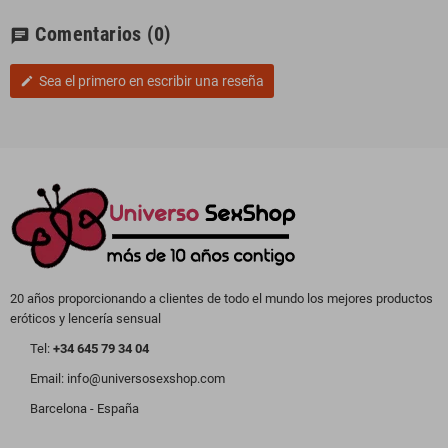
Comentarios
(0)
chat
Sea el primero en escribir una reseña
edit
20 años proporcionando a clientes de todo el mundo los mejores productos
eróticos y lencería sensual
Tel:
+34 645 79 34 04
Email: info@universosexshop.com
Barcelona - España