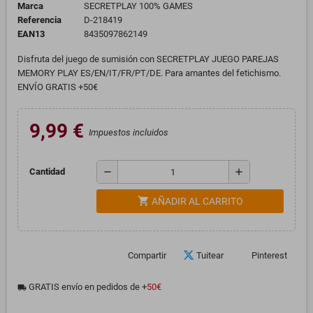
Marca
SECRETPLAY 100% GAMES
Referencia
D-218419
EAN13
8435097862149
Disfruta del juego de sumisión con SECRETPLAY JUEGO PAREJAS
MEMORY PLAY ES/EN/IT/FR/PT/DE. Para amantes del fetichismo.
ENVÍO GRATIS +50€
9,99 €
Impuestos incluidos
remove
add
Cantidad
shopping_cart
AÑADIR AL CARRITO
Compartir
Tuitear
Pinterest
GRATIS envío en pedidos de +
50€
local_shipping