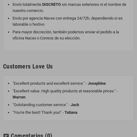
Envío totalmente
DISCRETO
sin marcas exteriores ni el nombre de
nuestro comercio.
Envío por agencia Nacex con entrega 24/72h, dependiendo si es
laborable o festivo
Para mayor discreción, también podemos enviar el pedido a la
oficina Nacex o Correos de su elección.
Customers Love Us
"Excellent products and excellent service." -
Josephine
"Excellent value. High quality products at reasonable prices." -
Warren
"Outstanding customer service." -
Jack
"You're the best! Thank you!" -
Tatiana
Comentarios
(0)
chat