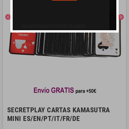
chevron_left
chevron_right
NO MOSTRAR ESTE POPUP DE NUEVO.
SECRETPLAY CARTAS KAMASUTRA
MINI ES/EN/PT/IT/FR/DE