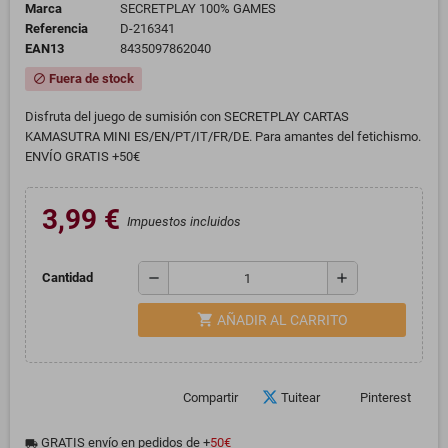
Marca
SECRETPLAY 100% GAMES
Referencia
D-216341
EAN13
8435097862040
Fuera de stock
block
Disfruta del juego de sumisión con SECRETPLAY CARTAS
KAMASUTRA MINI ES/EN/PT/IT/FR/DE. Para amantes del fetichismo.
ENVÍO GRATIS +50€
3,99 €
Impuestos incluidos
remove
add
Cantidad
shopping_cart
AÑADIR AL CARRITO
Compartir
Tuitear
Pinterest
GRATIS envío en pedidos de +
50€
local_shipping