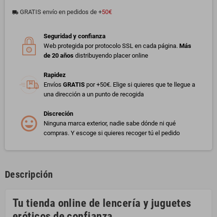
GRATIS envío en pedidos de +
50€
local_shipping
Seguridad y confianza
Web protegida por protocolo SSL en cada página.
Más
de 20 años
distribuyendo placer online
Rapidez
Envíos
GRATIS
por +50€. Elige si quieres que te llegue a
una dirección a un punto de recogida
Discreción
Ninguna marca exterior, nadie sabe dónde ni qué
compras. Y escoge si quieres recoger tú el pedido
Descripción
Tu tienda online de lencería y juguetes
eróticos de confianza