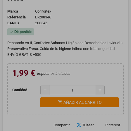
Marca
Confortex
Referencia
D-208346
EAN13
208346
Disponible
check
Pensando en ti, Confortex Sabanas Higiénicas Desechables Invidual +
Preservativo Fresa. Cuida de tu higiene íntima con total seguridad.
ENVÍO GRATIS +50€
1,99 €
Impuestos incluidos
remove
add
Cantidad
shopping_cart
AÑADIR AL CARRITO
Compartir
Tuitear
Pinterest