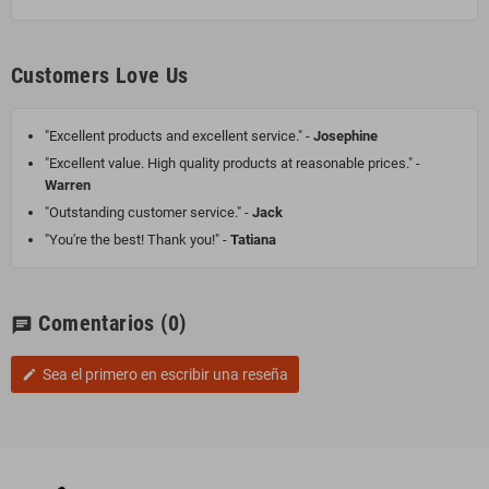
Customers Love Us
"Excellent products and excellent service." -
Josephine
"Excellent value. High quality products at reasonable prices." -
Warren
"Outstanding customer service." -
Jack
"You're the best! Thank you!" -
Tatiana
Comentarios
(0)
chat
Sea el primero en escribir una reseña
edit