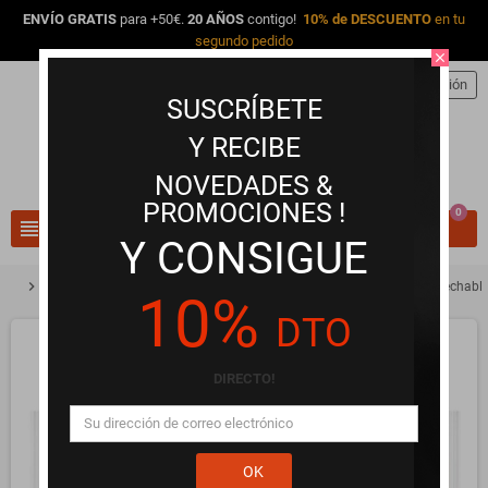
ENVÍO GRATIS
para +50€.
20 AÑOS
contigo!
10% de DESCUENTO
en tu
segundo pedido
close
person
Iniciar sesión
SUSCRÍBETE
Y RECIBE
NOVEDADES &
PROMOCIONES !
0
view_headline
search
Y CONSIGUE
chevron_right
chevron_right
Higiene Íntima y Limpiadores
Confortex Sabanas Higiénicas Desechables
10%
DTO
DIRECTO!
OK