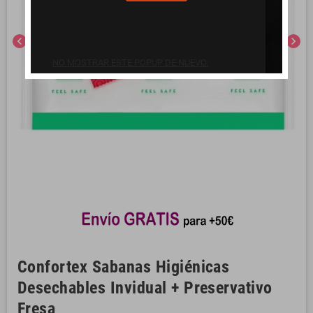
chevron_left
chevron_right
NO MOSTRAR ESTE POPUP DE NUEVO.
Confortex Sabanas Higiénicas
Desechables Invidual + Preservativo
Fresa