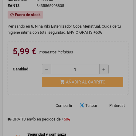
EAN13
8435565908805
Fuera de stock
block
Pensando en ti, Nina Kikí Esterilizador Copa Menstrual. Cuida de tu
higiene íntima con total seguridad. ENVÍO GRATIS +50€
5,99 €
Impuestos incluidos
remove
add
Cantidad
shopping_cart
AÑADIR AL CARRITO
Compartir
Tuitear
Pinterest
GRATIS envío en pedidos de +
50€
local_shipping
Seguridad y confianza