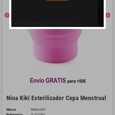
chevron_left
chevron_right
NO MOSTRAR ESTE POPUP DE NUEVO.
Nina Kikí Esterilizador Copa Menstrual
Marca
NINA KIKÍ
Referencia
D-212760