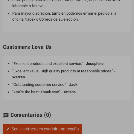
laborable o festivo
Para mayor discreción, también podemos enviar el pedido a la
oficina Nacex o Correos de su elección.
Customers Love Us
"Excellent products and excellent service." -
Josephine
"Excellent value. High quality products at reasonable prices." -
Warren
"Outstanding customer service." -
Jack
"You're the best! Thank you!" -
Tatiana
Comentarios
(0)
chat
Sea el primero en escribir una reseña
edit