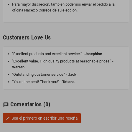
Para mayor discreción, también podemos enviar el pedido a la
oficina Nacex o Correos de su elección.
Customers Love Us
"Excellent products and excellent service." -
Josephine
"Excellent value. High quality products at reasonable prices." -
Warren
"Outstanding customer service." -
Jack
"You're the best! Thank you!" -
Tatiana
Comentarios
(0)
chat
Sea el primero en escribir una reseña
edit