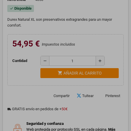
Disponible
check
Durex Natural XL son preservativos extragrandes para un mayor
comfort.
54,95 €
Impuestos incluidos
remove
add
Cantidad
shopping_cart
AÑADIR AL CARRITO
Compartir
Tuitear
Pinterest
GRATIS envío en pedidos de +
50€
local_shipping
Seguridad y confianza
Web protegida por protocolo SSL en cada página.
Más