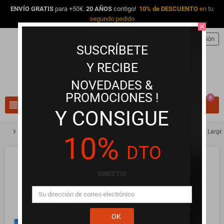
ENVÍO GRATIS
para +50€.
20 AÑOS
contigo!
10% de DESCUENTO
en tu
segundo pedido
close
person
Iniciar sesión
SUSCRÍBETE
Y RECIBE
NOVEDADES &
PROMOCIONES !
0
view_headline
search
Y CONSIGUE
chevron_right
chevron_right
chevron_right
Preservativos y Protección
Grandes consumidores
Durex Extra Large
10%
DTO
DIRECTO!
OK