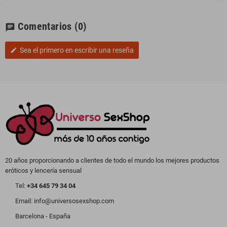
Comentarios
(0)
chat
Sea el primero en escribir una reseña
edit
20 años proporcionando a clientes de todo el mundo los mejores productos
eróticos y lencería sensual
Tel:
+34 645 79 34 04
Email: info@universosexshop.com
Barcelona - España