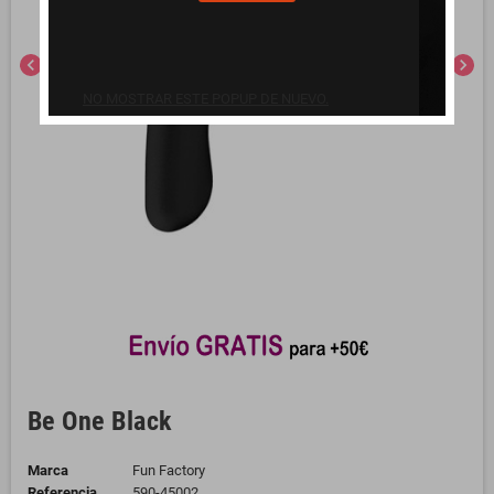
chevron_left
chevron_right
NO MOSTRAR ESTE POPUP DE NUEVO.
Be One Black
Marca
Fun Factory
Referencia
590-45002