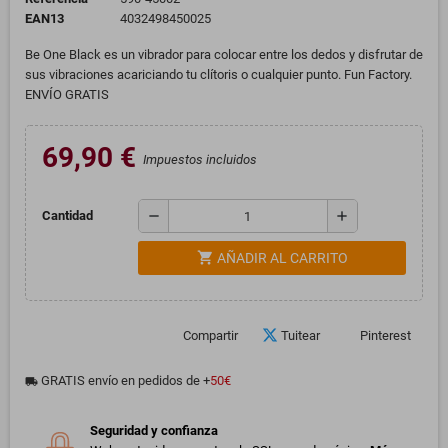
EAN13
4032498450025
Be One Black es un vibrador para colocar entre los dedos y disfrutar de
sus vibraciones acariciando tu clítoris o cualquier punto. Fun Factory.
ENVÍO GRATIS
69,90 €
Impuestos incluidos
remove
add
Cantidad
shopping_cart
AÑADIR AL CARRITO
Compartir
Tuitear
Pinterest
GRATIS envío en pedidos de +
50€
local_shipping
Seguridad y confianza