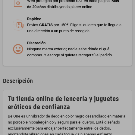
Web protegida por protocolo SSL en cada página.
Más
de 20 años
distribuyendo placer online
Rapidez
Envíos
GRATIS
por +50€. Elige si quieres que te llegue a
una dirección a un punto de recogida
Discreción
Ninguna marca exterior, nadie sabe dónde ni qué
compras. Y escoge si quieres recoger tú el pedido
Descripción
Tu tienda online de lencería y juguetes
eróticos de confianza
Be One es un vibrador de dedo en color negro desarrollado en material
no poroso e hipoalergénico y seguro para el cuerpo. Está diseñado
exclusivamente para encajar perfectamente entre los dedos,
aportándote vibraciones en cada toque y sin apenas esfuerzo.