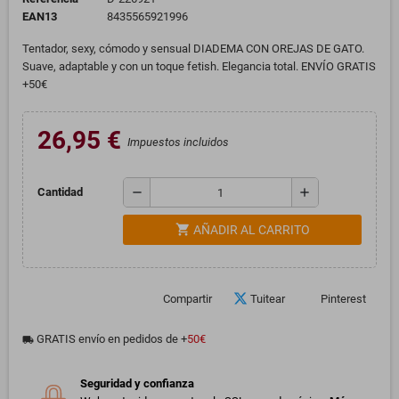
EAN13
8435565921996
Tentador, sexy, cómodo y sensual DIADEMA CON OREJAS DE GATO.
Suave, adaptable y con un toque fetish. Elegancia total. ENVÍO GRATIS
+50€
26,95 €
Impuestos incluidos
remove
add
Cantidad
shopping_cart
AÑADIR AL CARRITO
Compartir
Tuitear
Pinterest
GRATIS envío en pedidos de +
50€
local_shipping
Seguridad y confianza