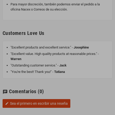
Para mayor discreción, también podemos enviar el pedido a la
oficina Nacex o Correos de su elección.
Customers Love Us
"Excellent products and excellent service." -
Josephine
"Excellent value. High quality products at reasonable prices." -
Warren
"Outstanding customer service." -
Jack
"You're the best! Thank you!" -
Tatiana
Comentarios
(0)
chat
Sea el primero en escribir una reseña
edit