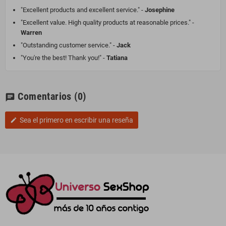
"Excellent products and excellent service." -
Josephine
"Excellent value. High quality products at reasonable prices." -
Warren
"Outstanding customer service." -
Jack
"You're the best! Thank you!" -
Tatiana
Comentarios
(0)
chat
Sea el primero en escribir una reseña
edit