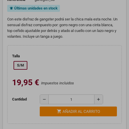
Últimas unidades en stock
notifications_active
Con este disfraz de gangster podrá ser la chica mala esta noche. Un
sensual disfraz compuesto por: gorro negro con una cinta blanca,
top ceñido ajustable por detrás y atado al cuello con un lazo negro y
volantes. Incluye un tanga a juego.
Talla
S/M
19,95 €
Impuestos incluidos
remove
add
Cantidad
shopping_cart
AÑADIR AL CARRITO