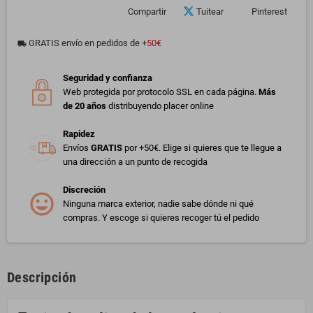
Compartir
Tuitear
Pinterest
GRATIS envío en pedidos de +
50€
local_shipping
Seguridad y confianza
Web protegida por protocolo SSL en cada página.
Más
de 20 años
distribuyendo placer online
Rapidez
Envíos
GRATIS
por +50€. Elige si quieres que te llegue a
una dirección a un punto de recogida
Discreción
Ninguna marca exterior, nadie sabe dónde ni qué
compras. Y escoge si quieres recoger tú el pedido
Descripción