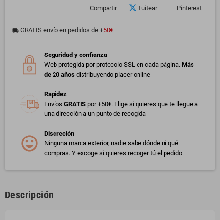
Compartir
Tuitear
Pinterest
GRATIS envío en pedidos de +
50€
local_shipping
Seguridad y confianza
Web protegida por protocolo SSL en cada página.
Más
de 20 años
distribuyendo placer online
Rapidez
Envíos
GRATIS
por +50€. Elige si quieres que te llegue a
una dirección a un punto de recogida
Discreción
Ninguna marca exterior, nadie sabe dónde ni qué
compras. Y escoge si quieres recoger tú el pedido
Descripción