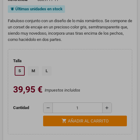
Últimas unidades en stock
notifications_active
Fabuloso conjunto con un diseño de lo más romántico. Se compone de
un corset de encaje en un precioso color gris, semitransparente que,
siendo muy novedoso, incorpora unas tiras encima de los pechos,
como haciédolo en dos partes.
Talla
S
M
L
39,95 €
Impuestos incluidos
remove
add
Cantidad
shopping_cart
AÑADIR AL CARRITO