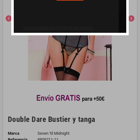
chevron_left
chevron_right
NO MOSTRAR ESTE POPUP DE NUEVO.
Double Dare Bustier y tanga
Marca
Seven 'til Midnight
Referencia
8809711-11