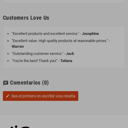
Customers Love Us
"Excellent products and excellent service." -
Josephine
"Excellent value. High quality products at reasonable prices." -
Warren
"Outstanding customer service." -
Jack
"You're the best! Thank you!" -
Tatiana
Comentarios
(0)
chat
Sea el primero en escribir una reseña
edit