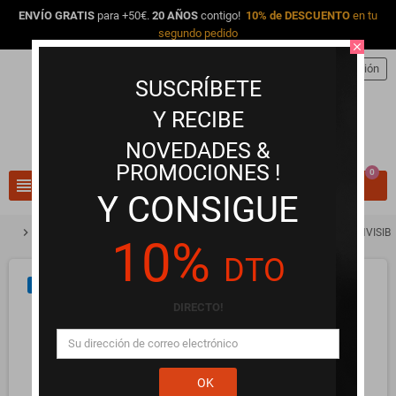
ENVÍO GRATIS
para +50€.
20 AÑOS
contigo!
10% de DESCUENTO
en tu
segundo pedido
close
person
Iniciar sesión
SUSCRÍBETE
Y RECIBE
NOVEDADES &
PROMOCIONES !
0
view_headline
search
Y CONSIGUE
chevron_right
chevron_right
chevron_right
Lencería Erótica y Ropa Interior
Braguitas y Tangas
BYE BRA INVISIB
10%
DTO
NUEVO
DIRECTO!
OK