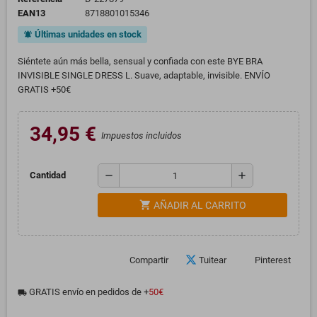
EAN13
8718801015346
Últimas unidades en stock
notifications_active
Siéntete aún más bella, sensual y confiada con este BYE BRA
INVISIBLE SINGLE DRESS L. Suave, adaptable, invisible. ENVÍO
GRATIS +50€
34,95 €
Impuestos incluidos
remove
add
Cantidad
shopping_cart
AÑADIR AL CARRITO
Compartir
Tuitear
Pinterest
GRATIS envío en pedidos de +
50€
local_shipping