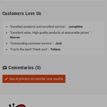
Customers Love Us
"Excellent products and excellent service." -
Josephine
"Excellent value. High quality products at reasonable prices." -
Warren
"Outstanding customer service." -
Jack
"You're the best! Thank you!" -
Tatiana
Comentarios
(0)
chat
Sea el primero en escribir una reseña
edit