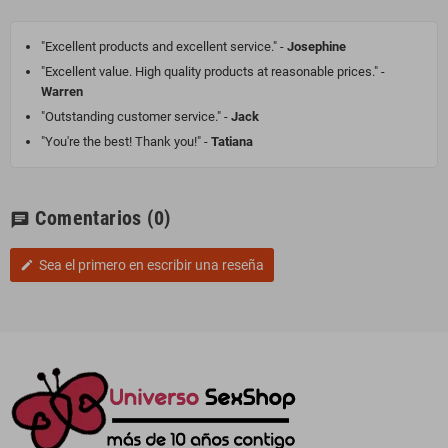
"Excellent products and excellent service." -
Josephine
"Excellent value. High quality products at reasonable prices." -
Warren
"Outstanding customer service." -
Jack
"You're the best! Thank you!" -
Tatiana
Comentarios
(0)
chat
Sea el primero en escribir una reseña
edit