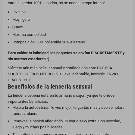
cartela interior 100% algodón, no se necesita ropa interior
Invisible
Muy ligero
Suave
Máxima comodidad
Composición: 80% poliamida 20% elastano
Para cuidar tu intimidad, los paquetes se envían DISCRETAMENTE y
sin marcas exteriores :)
Siéntete aún más bella, sensual y confiada con este BYE BRA
SHORTS LIGEROS NEGRO - S. Suave, adaptable, invisible. ENVÍO
GRATIS +50€
Beneficios de la lencería sensual
La lencería debería estaren tu armario o cajón, ya que te ofrece
importantes beneficios:
Mejora la autoestima. Te ves mejor, te gustas más y eso se notará
fuera también.
Reavivas la pasión añadiendo un toque sexy extra. Son novedad,
juego y muchas posibilidades.
Te sentirás más sensual y con más atractivo, por lo tanto