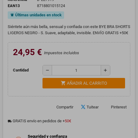
EAN13
8718801015124
Últimas unidades en stock
notifications_active
Siéntete aún más bella, sensual y confiada con este BYE BRA SHORTS
LIGEROS NEGRO - S. Suave, adaptable, invisible. ENVÍO GRATIS +50€
24,95 €
Impuestos incluidos
remove
add
Cantidad
shopping_cart
AÑADIR AL CARRITO
Compartir
Tuitear
Pinterest
GRATIS envío en pedidos de +
50€
local_shipping
Seguridad y confianza