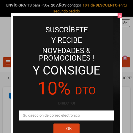
ENVÍO GRATIS
para +50€.
20 AÑOS
contigo!
10% de DESCUENTO
en tu
segundo pedido
close
person
Iniciar sesión
SUSCRÍBETE
Y RECIBE
NOVEDADES &
PROMOCIONES !
0
view_headline
search
Y CONSIGUE
chevron_right
chevron_right
chevron_right
Lencería Erótica y Ropa Interior
Braguitas y Tangas
BYE BRA SHORTS 
10%
DTO
NUEVO
DIRECTO!
OK