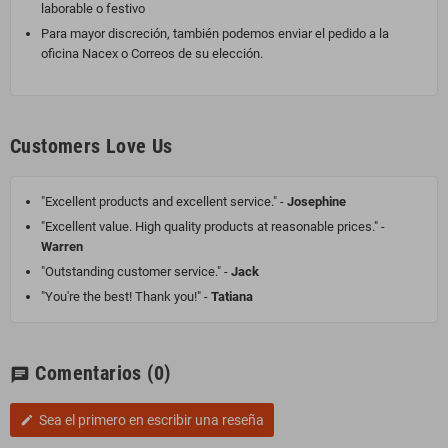
laborable o festivo
Para mayor discreción, también podemos enviar el pedido a la
oficina Nacex o Correos de su elección.
Customers Love Us
"Excellent products and excellent service." -
Josephine
"Excellent value. High quality products at reasonable prices." -
Warren
"Outstanding customer service." -
Jack
"You're the best! Thank you!" -
Tatiana
Comentarios
(0)
chat
Sea el primero en escribir una reseña
edit