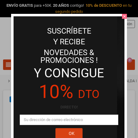
ENVÍO GRATIS
para +50€.
20 AÑOS
contigo!
10% de DESCUENTO
en tu
segundo pedido
close
person
Iniciar sesión
SUSCRÍBETE
Y RECIBE
NOVEDADES &
PROMOCIONES !
0
view_headline
search
Y CONSIGUE
chevron_right
chevron_right
chevron_right
Lencería Erótica y Ropa Interior
Braguitas y Tangas
BYE BRA FALDA I
10%
DTO
NUEVO
DIRECTO!
OK