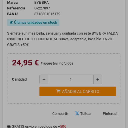
Marca
BYE BRA
Referencia
D-227897
EAN13
8718801015179
Últimas unidades en stock
notifications_active
Siéntete aún más bella, sensual y confiada con este BYE BRA FALDA
INVISIBLE LIGHT CONTROL M. Suave, adaptable, invisible. ENVÍO
GRATIS +50€
24,95 €
Impuestos incluidos
remove
add
Cantidad
shopping_cart
AÑADIR AL CARRITO
Compartir
Tuitear
Pinterest
GRATIS envío en pedidos de +
50€
local_shipping