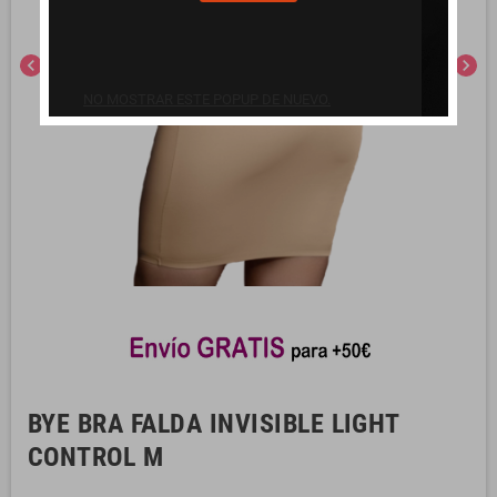
chevron_left
chevron_right
NO MOSTRAR ESTE POPUP DE NUEVO.
BYE BRA FALDA INVISIBLE LIGHT
CONTROL M