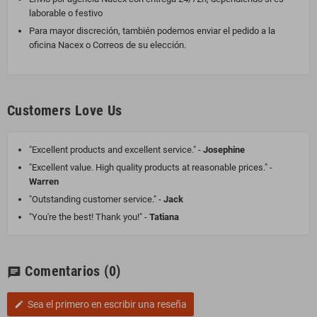
laborable o festivo
Para mayor discreción, también podemos enviar el pedido a la
oficina Nacex o Correos de su elección.
Customers Love Us
"Excellent products and excellent service." -
Josephine
"Excellent value. High quality products at reasonable prices." -
Warren
"Outstanding customer service." -
Jack
"You're the best! Thank you!" -
Tatiana
Comentarios
(0)
chat
Sea el primero en escribir una reseña
edit