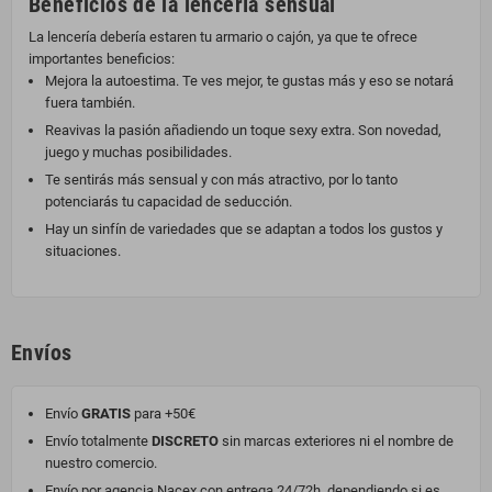
Beneficios de la lencería sensual
La lencería debería estaren tu armario o cajón, ya que te ofrece
importantes beneficios:
Mejora la autoestima. Te ves mejor, te gustas más y eso se notará
fuera también.
Reavivas la pasión añadiendo un toque sexy extra. Son novedad,
juego y muchas posibilidades.
Te sentirás más sensual y con más atractivo, por lo tanto
potenciarás tu capacidad de seducción.
Hay un sinfín de variedades que se adaptan a todos los gustos y
situaciones.
Envíos
Envío
GRATIS
para +50€
Envío totalmente
DISCRETO
sin marcas exteriores ni el nombre de
nuestro comercio.
Envío por agencia Nacex con entrega 24/72h, dependiendo si es