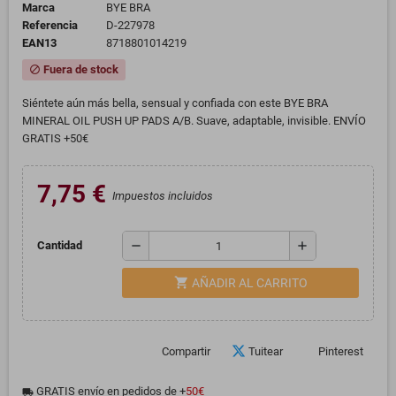
Marca
BYE BRA
Referencia
D-227978
EAN13
8718801014219
Fuera de stock
block
Siéntete aún más bella, sensual y confiada con este BYE BRA
MINERAL OIL PUSH UP PADS A/B. Suave, adaptable, invisible. ENVÍO
GRATIS +50€
7,75 €
Impuestos incluidos
remove
add
Cantidad
shopping_cart
AÑADIR AL CARRITO
Compartir
Tuitear
Pinterest
GRATIS envío en pedidos de +
50€
local_shipping