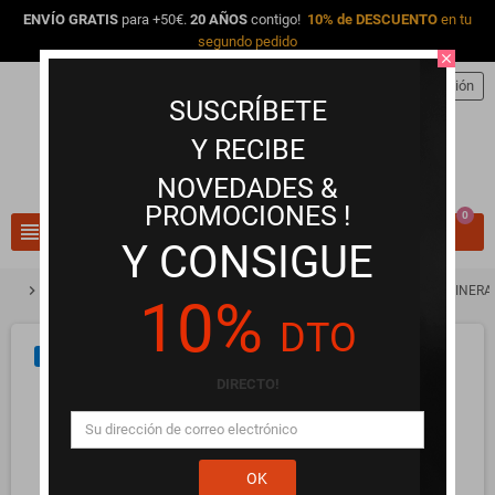
ENVÍO GRATIS
para +50€.
20 AÑOS
contigo!
10% de DESCUENTO
en tu
segundo pedido
close
person
Iniciar sesión
SUSCRÍBETE
Y RECIBE
NOVEDADES &
PROMOCIONES !
0
view_headline
search
Y CONSIGUE
chevron_right
chevron_right
chevron_right
Lencería Erótica y Ropa Interior
Braguitas y Tangas
BYE BRA MINERA
10%
DTO
NUEVO
DIRECTO!
OK