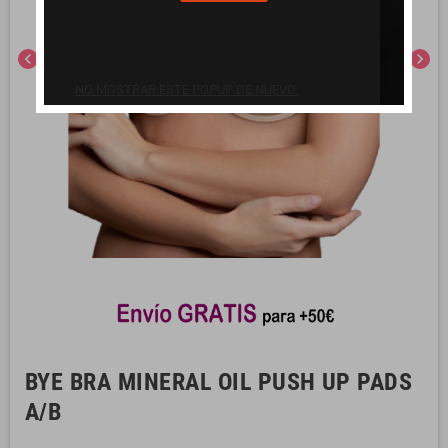
chevron_left
chevron_right
NO MOSTRAR ESTE POPUP DE NUEVO.
BYE BRA MINERAL OIL PUSH UP PADS
A/B