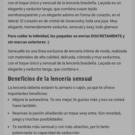
con el toque único y sensual de la lencería brasileña. Laçada es un
elegante y seductor tanga, que combina suave tejido
semitransparente y un elegante adorno en forma de corazón, en el
lateral. El corazón es de cristal de Swarovsky, toda una joya. Muy
elegante, tremendamente seductor, sensual y sexy, todo glamour.
Para cuidar tu intimidad, los paquetes se envían DISCRETAMENTE y
sin marcas exteriores :)
Sensualle es una línea exclusiva de lencería íntima de moda, realizada
con materiales de alta calidad, delicada, cómoda y muy seductora,
con el toque único y sensual de la lencería brasileña. Laçada es un
elegante y seductor tanga, que combina s . . .
Beneficios de la lencería sensual
La lencería debería estaren tu armario o cajón, ya que te ofrece
importantes beneficios:
Mejora la autoestima. Te ves mejor, te gustas más y eso se notará
fuera también.
Reavivas la pasión añadiendo un toque sexy extra. Son novedad,
juego y muchas posibilidades.
Te sentirás más sensual y con más atractivo, por lo tanto
potenciarás tu capacidad de seducción.