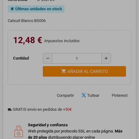
Últimas unidades en stock
notifications_active
Catsuit Blanco BS006
12,48 €
Impuestos incluidos
remove
add
Cantidad
shopping_cart
AÑADIR AL CARRITO
Compartir
Tuitear
Pinterest
GRATIS envío en pedidos de +
50€
local_shipping
Seguridad y confianza
Web protegida por protocolo SSL en cada página.
Más
de 20 años
distribuyendo placer online