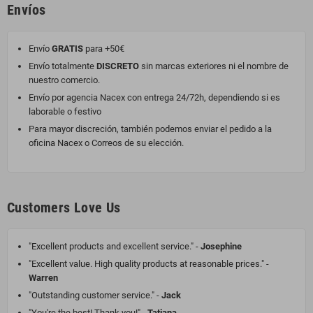
Envíos
Envío
GRATIS
para +50€
Envío totalmente
DISCRETO
sin marcas exteriores ni el nombre de
nuestro comercio.
Envío por agencia Nacex con entrega 24/72h, dependiendo si es
laborable o festivo
Para mayor discreción, también podemos enviar el pedido a la
oficina Nacex o Correos de su elección.
Customers Love Us
"Excellent products and excellent service." -
Josephine
"Excellent value. High quality products at reasonable prices." -
Warren
"Outstanding customer service." -
Jack
"You're the best! Thank you!" -
Tatiana