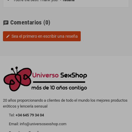
Comentarios
(0)
chat
Sea el primero en escribir una reseña
edit
20 años proporcionando a clientes de todo el mundo los mejores productos
eróticos y lencería sensual
Tel:
+34 645 79 34 04
Email: info@universosexshop.com