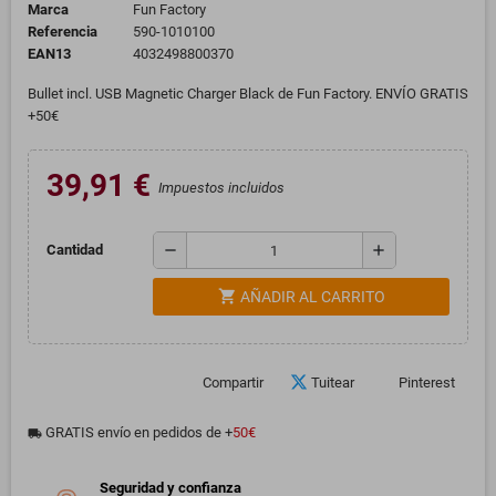
Marca
Fun Factory
Referencia
590-1010100
EAN13
4032498800370
Bullet incl. USB Magnetic Charger Black de Fun Factory. ENVÍO GRATIS
+50€
39,91 €
Impuestos incluidos
remove
add
Cantidad
shopping_cart
AÑADIR AL CARRITO
Compartir
Tuitear
Pinterest
GRATIS envío en pedidos de +
50€
local_shipping
Seguridad y confianza