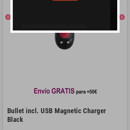
chevron_left
chevron_right
NO MOSTRAR ESTE POPUP DE NUEVO.
Bullet incl. USB Magnetic Charger
Black