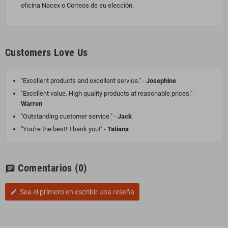
oficina Nacex o Correos de su elección.
Customers Love Us
"Excellent products and excellent service." -
Josephine
"Excellent value. High quality products at reasonable prices." -
Warren
"Outstanding customer service." -
Jack
"You're the best! Thank you!" -
Tatiana
Comentarios
(0)
chat
Sea el primero en escribir una reseña
edit