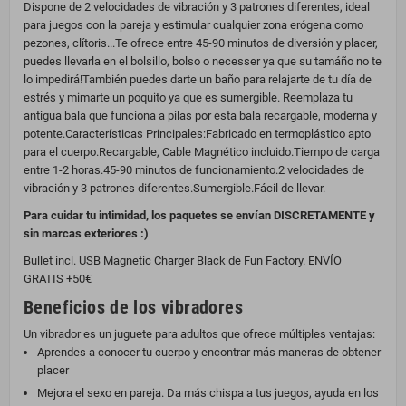
Dispone de 2 velocidades de vibración y 3 patrones diferentes, ideal
para juegos con la pareja y estimular cualquier zona erógena como
pezones, clítoris...Te ofrece entre 45-90 minutos de diversión y placer,
puedes llevarla en el bolsillo, bolso o necesser ya que su tamáño no te
lo impedirá!También puedes darte un baño para relajarte de tu día de
estrés y mimarte un poquito ya que es sumergible. Reemplaza tu
antigua bala que funciona a pilas por esta bala recargable, moderna y
potente.Características Principales:Fabricado en termoplástico apto
para el cuerpo.Recargable, Cable Magnético incluido.Tiempo de carga
entre 1-2 horas.45-90 minutos de funcionamiento.2 velocidades de
vibración y 3 patrones diferentes.Sumergible.Fácil de llevar.
Para cuidar tu intimidad, los paquetes se envían DISCRETAMENTE y
sin marcas exteriores :)
Bullet incl. USB Magnetic Charger Black de Fun Factory. ENVÍO
GRATIS +50€
Beneficios de los vibradores
Un vibrador es un juguete para adultos que ofrece múltiples ventajas:
Aprendes a conocer tu cuerpo y encontrar más maneras de obtener
placer
Mejora el sexo en pareja. Da más chispa a tus juegos, ayuda en los