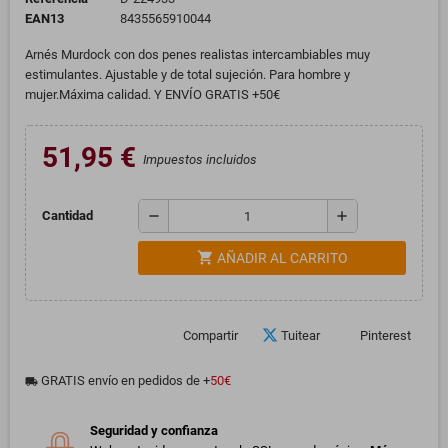
EAN13
8435565910044
Arnés Murdock con dos penes realistas intercambiables muy
estimulantes. Ajustable y de total sujeción. Para hombre y
mujer.Máxima calidad. Y ENVÍO GRATIS +50€
51,95 €
Impuestos incluidos
remove
add
Cantidad
shopping_cart
AÑADIR AL CARRITO
Compartir
Tuitear
Pinterest
GRATIS envío en pedidos de +
50€
local_shipping
Seguridad y confianza