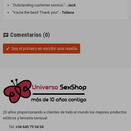
"Outstanding customer service." -
Jack
"You're the best! Thank you!" -
Tatiana
Comentarios
(0)
chat
Sea el primero en escribir una reseña
edit
20 años proporcionando a clientes de todo el mundo los mejores productos
eróticos y lencería sensual
Tel:
+34 645 79 34 04