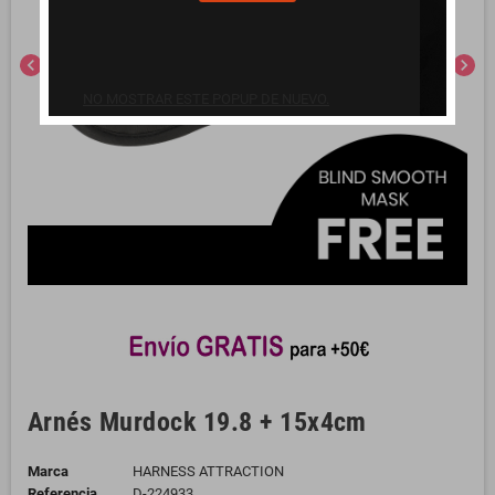
chevron_left
chevron_right
NO MOSTRAR ESTE POPUP DE NUEVO.
Arnés Murdock 19.8 + 15x4cm
Marca
HARNESS ATTRACTION
Referencia
D-224933