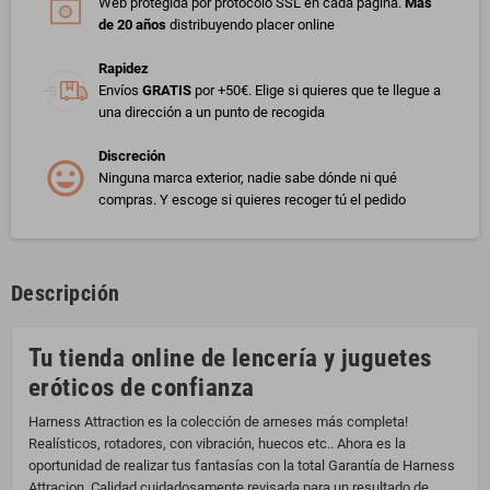
Web protegida por protocolo SSL en cada página.
Más
de 20 años
distribuyendo placer online
Rapidez
Envíos
GRATIS
por +50€. Elige si quieres que te llegue a
una dirección a un punto de recogida
Discreción
Ninguna marca exterior, nadie sabe dónde ni qué
compras. Y escoge si quieres recoger tú el pedido
Descripción
Tu tienda online de lencería y juguetes
eróticos de confianza
Harness Attraction es la colección de arneses más completa!
Realísticos, rotadores, con vibración, huecos etc.. Ahora es la
oportunidad de realizar tus fantasías con la total Garantía de Harness
Attracion. Calidad cuidadosamente revisada para un resultado de