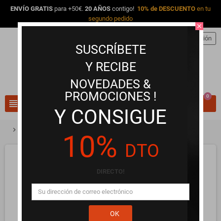
ENVÍO GRATIS
para +50€.
20 AÑOS
contigo!
10% de DESCUENTO
en tu
segundo pedido
close
person
Iniciar sesión
SUSCRÍBETE
Y RECIBE
NOVEDADES &
PROMOCIONES !
0
view_headline
search
Y CONSIGUE
chevron_right
chevron_right
Arneses para Dildos y Sujeciones
Arnés Murdock 19.8 + 15x4cm
10%
DTO
DIRECTO!
OK