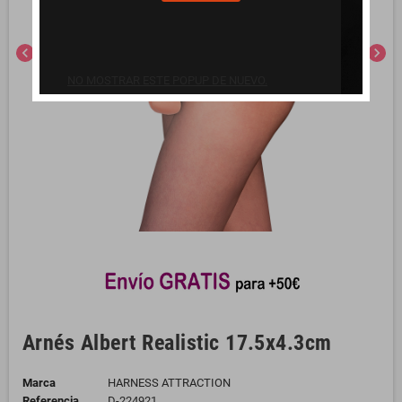
chevron_left
chevron_right
NO MOSTRAR ESTE POPUP DE NUEVO.
Arnés Albert Realistic 17.5x4.3cm
Marca
HARNESS ATTRACTION
Referencia
D-224921