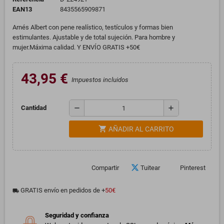
EAN13
8435565909871
Arnés Albert con pene realístico, testículos y formas bien
estimulantes. Ajustable y de total sujeción. Para hombre y
mujer.Máxima calidad. Y ENVÍO GRATIS +50€
43,95 €
Impuestos incluidos
remove
add
Cantidad
shopping_cart
AÑADIR AL CARRITO
Compartir
Tuitear
Pinterest
GRATIS envío en pedidos de +
50€
local_shipping
Seguridad y confianza