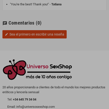
"You're the best! Thank you!" -
Tatiana
Comentarios
(0)
chat
Sea el primero en escribir una reseña
edit
20 años proporcionando a clientes de todo el mundo los mejores productos
eróticos y lencería sensual
Tel:
+34 645 79 34 04
Email: info@universosexshop.com