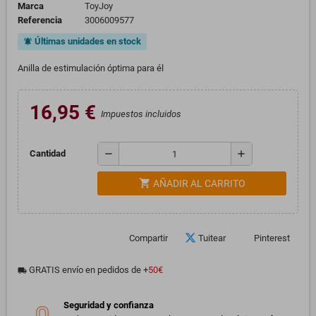
Marca
ToyJoy
Referencia
3006009577
Últimas unidades en stock
notifications_active
Anilla de estimulación óptima para él
16,95 €
Impuestos incluidos
remove
add
Cantidad
shopping_cart
AÑADIR AL CARRITO
Compartir
Tuitear
Pinterest
GRATIS envío en pedidos de +
50€
local_shipping
Seguridad y confianza