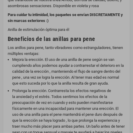
asombrosas sensaciones. Disponible en violeta y rosa
Para cuidar tu intimidad, los paquetes se envían DISCRETAMENTE y
sin marcas exteriores :)
Anilla de estimulación óptima para él
Beneficios de las anillas para pene
Los anillos para pene, tanto vibradores como estranguladores, tienen
múltiples ventajas:
Mejora la erección. El uso de una anilla de pene según se van
cumpliendo años podemos ayudar a contrarrestar el deterioro en la
calidad de la erección , manteniendo el flujo de sangre dentro del
pene , una vez se logra la erección. Al tener mas edad es normal
que esto suceda por lo que la anilla resulta de gran ayuda.
Prolonga la erección. Contrarresta los efectos negativos de
la ansiedad y el estrés. Todos sentimos los efectos de la
preocupación de vez en cuando y esto pueden manifestarse
físicamente en una incapacidad para mantener una erección. El
uso de una anilla para el pene mantendrá el pene duro después de
que la erección se haya logrado , lo que prolonga la experiencia y
traer mucho más placer para ambas partes. Un baño antes de tener
sexo con un toque sensual y masaje te ayudará a bajar los niveles