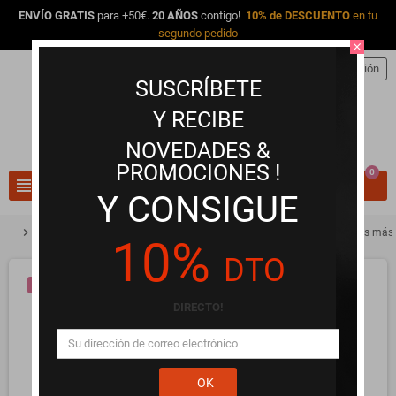
ENVÍO GRATIS
para +50€.
20 AÑOS
contigo!
10% de DESCUENTO
en tu
segundo pedido
close
person
Iniciar sesión
SUSCRÍBETE
Y RECIBE
NOVEDADES &
PROMOCIONES !
0
view_headline
search
Y CONSIGUE
chevron_right
chevron_right
Anillos para Pene y Cockrings
Bull black, anilla de silicona para los más
10%
DTO
¡EN OFERTA!
DIRECTO!
OK