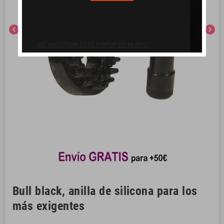
chevron_left
chevron_right
NO MOSTRAR ESTE POPUP DE NUEVO.
Bull black, anilla de silicona para los
más exigentes