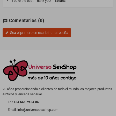
"You're the best! Thank you!" -
Tatiana
Comentarios
(0)
chat
Sea el primero en escribir una reseña
edit
20 años proporcionando a clientes de todo el mundo los mejores productos
eróticos y lencería sensual
Tel:
+34 645 79 34 04
Email: info@universosexshop.com