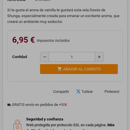
Si te gusta el arona de vainilla te gustará esta vela Desire de
Shunga, especialmente creada para emanar un excitante aroma, que
creará un ambiente muy seductor.
6,95 €
Impuestos incluidos
remove
add
Cantidad
shopping_cart
AÑADIR AL CARRITO
Compartir
Tuitear
Pinterest
GRATIS envío en pedidos de +
50€
local_shipping
Seguridad y confianza
Web protegida por protocolo SSL en cada página.
Más