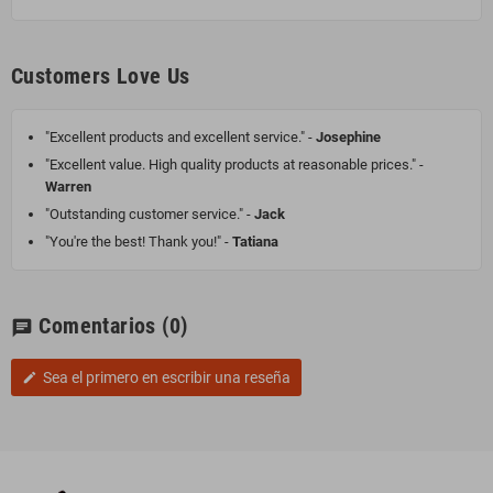
Customers Love Us
"Excellent products and excellent service." -
Josephine
"Excellent value. High quality products at reasonable prices." -
Warren
"Outstanding customer service." -
Jack
"You're the best! Thank you!" -
Tatiana
Comentarios
(0)
chat
Sea el primero en escribir una reseña
edit