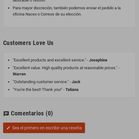
laborable o festivo
Para mayor discreción, también podemos enviar el pedido a la
oficina Nacex o Correos de su elección.
Customers Love Us
"Excellent products and excellent service." -
Josephine
"Excellent value. High quality products at reasonable prices." -
Warren
"Outstanding customer service." -
Jack
"You're the best! Thank you!" -
Tatiana
Comentarios
(0)
chat
Sea el primero en escribir una reseña
edit