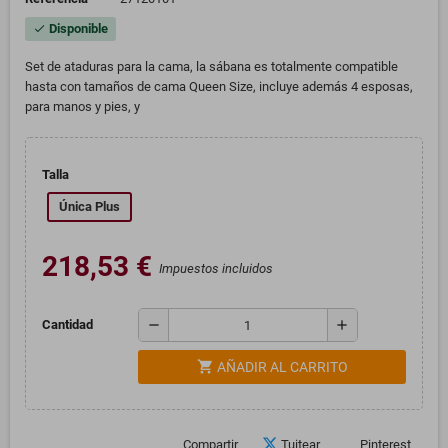
Disponible
check
Set de ataduras para la cama, la sábana es totalmente compatible
hasta con tamaños de cama Queen Size, incluye además 4 esposas,
para manos y pies, y
Talla
Única Plus
218,53 €
Impuestos incluidos
remove
add
Cantidad
shopping_cart
AÑADIR AL CARRITO
Compartir
Tuitear
Pinterest